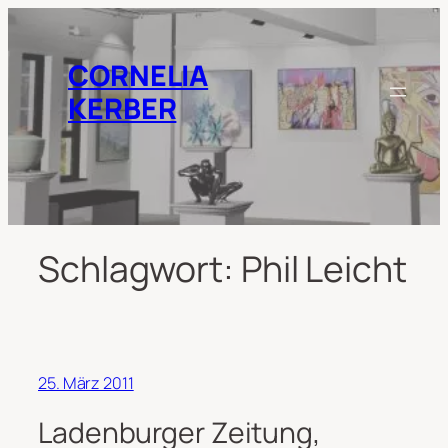
Zum
Inhalt
springen
CORNELIA
KERBER
Schlagwort:
Phil Leicht
25. März 2011
Ladenburger Zeitung,