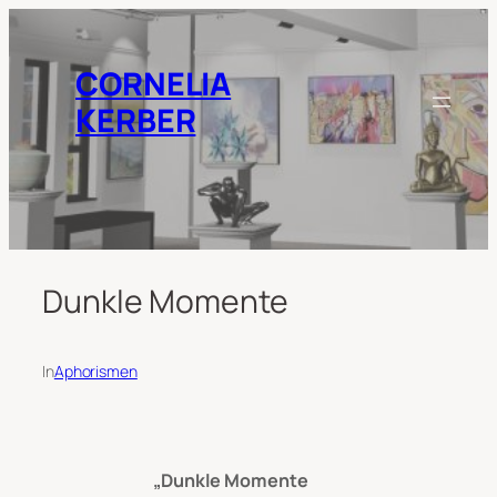
Zum
Inhalt
springen
CORNELIA
KERBER
Dunkle Momente
In
Aphorismen
„Dunkle Momente