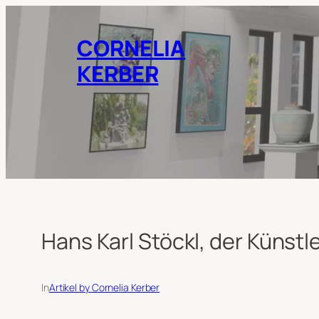
Zum
Inhalt
CORNELIA
springen
KERBER
Hans Karl Stöckl, der Künstler
In
Artikel by Cornelia Kerber