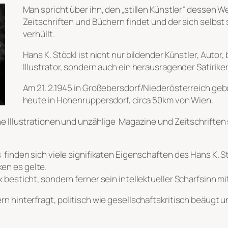
Man spricht über ihn, den „stillen Künstler“ dessen 
Zeitschriften und Büchern findet und der sich selbst
verhüllt.
Hans K. Stöckl ist nicht nur bildender Künstler, Autor
Illustrator, sondern auch ein herausragender Satiriker
Am 21. 2.1945 in Großebersdorf/Niederösterreich gebo
heute in Hohenruppersdorf, circa 50km von Wien.
ne Illustrationen und unzählige Magazine und Zeitschrifte
 finden sich viele signifikaten Eigenschaften des Hans K. S
en es gelte.
 besticht, sondern ferner sein intellektueller Scharfsinn mit
rn hinterfragt, politisch wie gesellschaftskritisch beäugt 