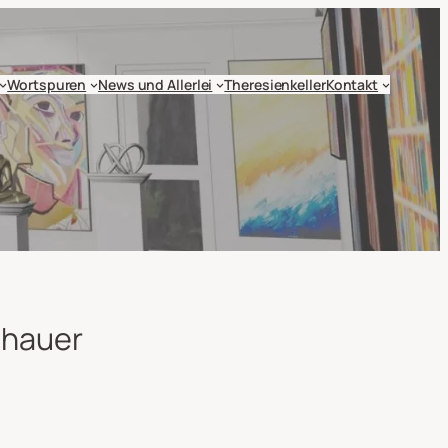
Wortspuren
News und Allerlei
Theresienkeller
Kontakt
ldhauer