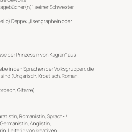
stagebücher(n)“ seiner Schwester
ello) Deppe: „ilsengraphein oder
sse der Prinzessin von Kagran“ aus
iebe in den Sprachen der Volksgruppen, die
 sind (Ungarisch, Kroatisch, Roman,
ordeon, Gitarre)
ratistin, Romanistin, Sprach- /
 Germanistin, Anglistin,
in, Leiterin von kreativen