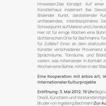
hinweisen.Das Konzept. Auf ein
Künstlerhaus inszeniert Ilse Gewo
Bildender Kunst, darstellender K
umfassendes, interdisziplinäres 
Schwerpunkt auf Malerei und Literatur
Hier ist für einige Wochen eine Bühne
dichterischen Orte für Bachmanns Tod
für Zufälle? Einer, an dem stattzuf
Künstler verschiedener Provenienz s
Sprachräume, Tonräume, und Bildrä
vielem, was miteinander in Kontakt zu
Wochen eine Bühne, mitten in der Stad
Eine Kooperation mit arbos art, Ve
internationaler Kulturprojekte
Eröffnung: 3. Mai 2012, 19 Uhr
Begrü
Ona B., Künstlerin und Vorstandsmitg
Bruder von Ingeborg Bachmann
Zur A