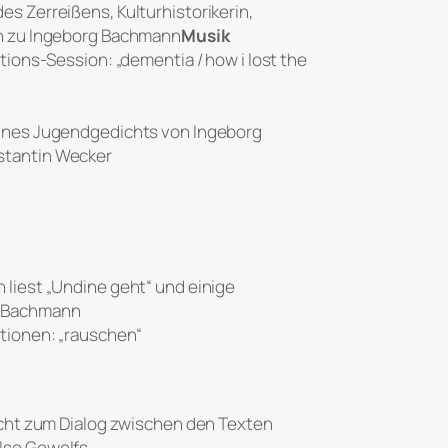
es Zerreißens, Kulturhistorikerin,
en zu Ingeborg Bachmann
Musik
ations-Session: „dementia / how i lost the
eines Jugendgedichts von Ingeborg
stantin Wecker
 liest „Undine geht“ und einige
g Bachmann
ationen: „rauschen“
richt zum Dialog zwischen den Texten
lse Gewolfs