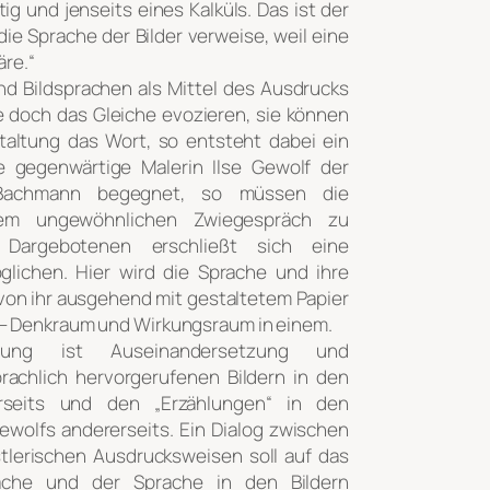
g und jenseits eines Kalküls. Das ist der
ie Sprache der Bilder verweise, weil eine
äre.“
nd Bildsprachen als Mittel des Ausdrucks
e doch das Gleiche evozieren, sie können
staltung das Wort, so entsteht dabei ein
e gegenwärtige Malerin Ilse Gewolf der
 Bachmann begegnet, so müssen die
em ungewöhnlichen Zwiegespräch zu
argebotenen erschließt sich eine
lichen. Hier wird die Sprache und ihre
 von ihr ausgehend mit gestaltetem Papier
– Denkraum und Wirkungsraum in einem.
llung ist Auseinandersetzung und
achlich hervorgerufenen Bildern in den
rseits und den „Erzählungen“ in den
ewolfs andererseits. Ein Dialog zwischen
tlerischen Ausdrucksweisen soll auf das
rache und der Sprache in den Bildern