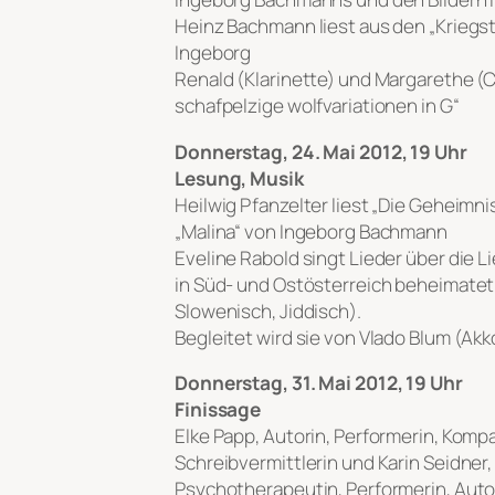
Heinz Bachmann liest aus den „Krieg
Ingeborg
Renald (Klarinette) und Margarethe (C
schafpelzige wolfvariationen in G“
Donnerstag, 24. Mai 2012, 19 Uhr
Lesung, Musik
Heilwig Pfanzelter liest „Die Geheimni
„Malina“ von Ingeborg Bachmann
Eveline Rabold singt Lieder über die L
in Süd- und Ostösterreich beheimatet
Slowenisch, Jiddisch).
Begleitet wird sie von Vlado Blum (Akk
Donnerstag, 31. Mai 2012, 19 Uhr
Finissage
Elke Papp, Autorin, Performerin, Kompa
Schreibvermittlerin und Karin Seidner,
Psychotherapeutin, Performerin, Autor