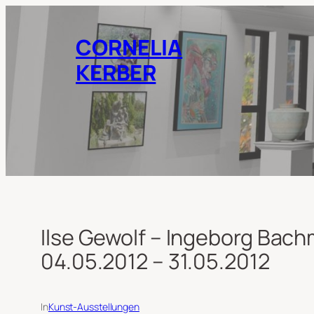
Zum
Inhalt
CORNELIA
springen
KERBER
Ilse Gewolf – Ingeborg Bach
04.05.2012 – 31.05.2012
In
Kunst-Ausstellungen