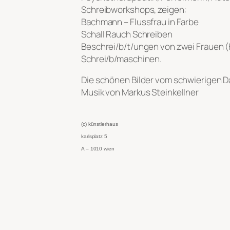
Schreibworkshops, zeigen:
Bachmann – Flussfrau in Farbe
Schall Rauch Schreiben
Beschrei/b/t/ungen von zwei Frauen (K
Schrei/b/maschinen.
Die schönen Bilder vom schwierigen D
Musik von Markus Steinkellner
(c) künstlerhaus
karlsplatz 5
A – 1010 wien