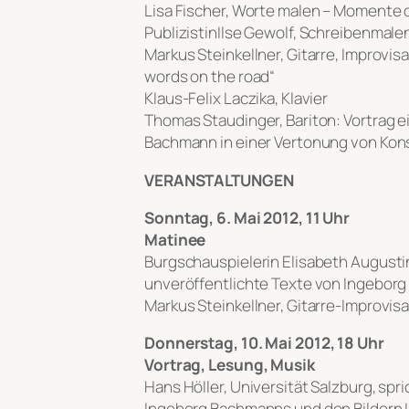
Lisa Fischer, Worte malen – Momente d
PublizistinIlse Gewolf, Schreibenmal
Markus Steinkellner, Gitarre, Improvis
words on the road“
Klaus-Felix Laczika, Klavier
Thomas Staudinger, Bariton: Vortrag 
Bachmann in einer Vertonung von Kon
VERANSTALTUNGEN
Sonntag, 6. Mai 2012, 11 Uhr
Matinee
Burgschauspielerin Elisabeth Augustin
unveröffentlichte Texte von Ingebor
Markus Steinkellner, Gitarre-Improvis
Donnerstag, 10. Mai 2012, 18 Uhr
Vortrag, Lesung, Musik
Hans Höller, Universität Salzburg, sp
Ingeborg Bachmanns und den Bildern I