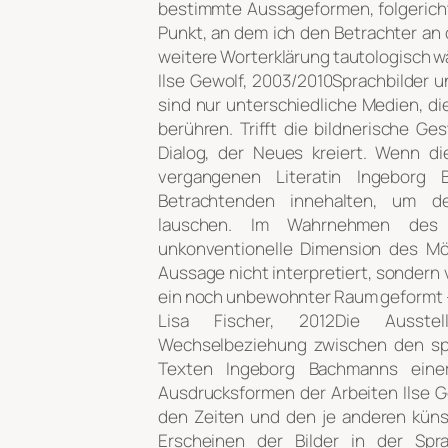
bestimmte Aussageformen, folgerichti
Punkt, an dem ich den Betrachter an d
weitere Worterklärung tautologisch w
Ilse Gewolf, 2003/2010Sprachbilder u
sind nur unterschiedliche Medien, di
berühren. Trifft die bildnerische Ge
Dialog, der Neues kreiert. Wenn di
vergangenen Literatin Ingeborg
Betrachtenden innehalten, um d
lauschen. Im Wahrnehmen des D
unkonventionelle Dimension des Mög
Aussage nicht interpretiert, sondern
ein noch unbewohnter Raum geformt 
Lisa Fischer, 2012Die Ausste
Wechselbeziehung zwischen den spr
Texten Ingeborg Bachmanns eine
Ausdrucksformen der Arbeiten Ilse G
den Zeiten und den je anderen küns
Erscheinen der Bilder in der Sp