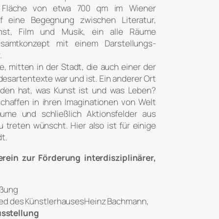
er Fläche von etwa 700 qm im Wiener
lf eine Begegnung zwischen Literatur,
unst, Film und Musik, ein alle Räume
Gesamtkonzept mit einem Darstellungs-
.
, mitten in der Stadt, die auch einer der
esartentexte war und ist. Ein anderer Ort
inden hat, was Kunst ist und was Leben?
chaffen in ihren Imaginationen von Welt
ume und schließlich Aktionsfelder aus
 treten wünscht. Hier also ist für einige
t.
rein zur Förderung interdisziplinärer,
ßung
lied des KünstlerhausesHeinz Bachmann,
usstellung