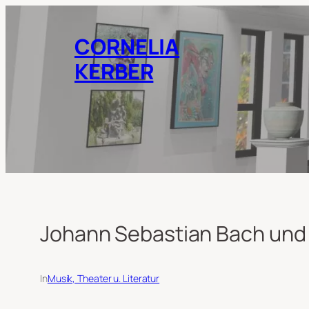
Zum
Inhalt
CORNELIA
springen
KERBER
Johann Sebastian Bach und
In
Musik, Theater u. Literatur