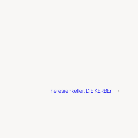
Theresienkeller, DIE KERBEr
→