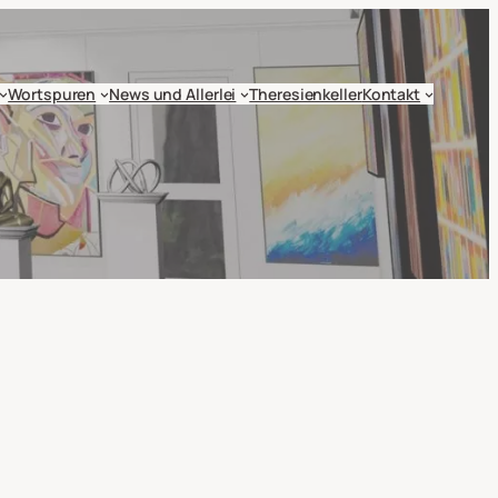
Wortspuren
News und Allerlei
Theresienkeller
Kontakt