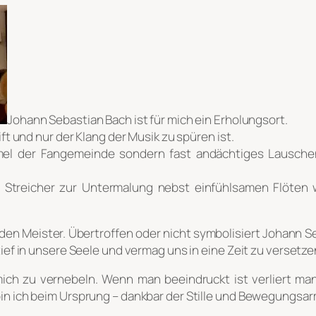
Johann Sebastian Bach ist für mich ein Erholungsort.
ift und nur der Klang der Musik zu spüren ist.
el der Fangemeinde sondern fast andächtiges Lausche
 Streicher zur Untermalung nebst einfühlsamen Flöten
s den Meister. Übertroffen oder nicht symbolisiert Johann
tief in unsere Seele und vermag uns in eine Zeit zu versetzen
ch zu vernebeln. Wenn man beeindruckt ist verliert man e
bin ich beim Ursprung – dankbar der Stille und Bewegungsar