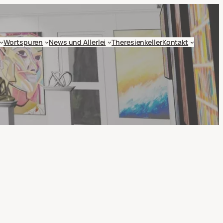
Wortspuren
News und Allerlei
Theresienkeller
Kontakt