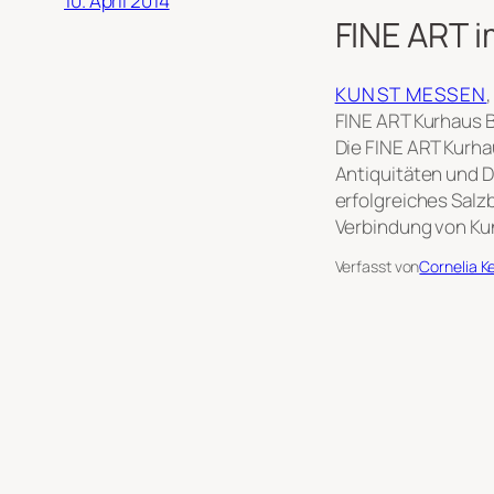
10. April 2014
FINE ART i
KUNST MESSEN
,
FINE ART Kurhaus B
Die FINE ART Kurha
Antiquitäten und D
erfolgreiches Sal
Verbindung von Ku
Verfasst von
Cornelia K