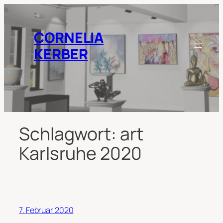
Zum
Inhalt
springen
CORNELIA
KERBER
Schlagwort:
art
Karlsruhe 2020
7. Februar 2020