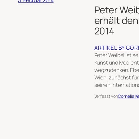
5. Februar 2014
Peter Weib
erhält de
2014
ARTIKEL BY CO
Peter Weibel ist s
Kunst und Medient
wegzudenken. Ebend
Wien, zunächst für
seinen internation
Verfasst von
Cornelia K