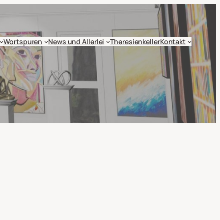
Wortspuren
News und Allerlei
Theresienkeller
Kontakt
t