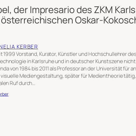
el, der Impresario des ZKM Karl
n österreichischen Oskar-Kokosc
RNELIA KERBER
eit 1999 Vorstand, Kurator, Künstler und Hochschullehrer de
echnologie in Karlsruhe und in deutscher Kunstszene nich
a von 1984 bis 2011 als Professor an der Universität für 
 visuelle Mediengestaltung, später für Medientheorie tätig,
alen Ruf durch…
erber