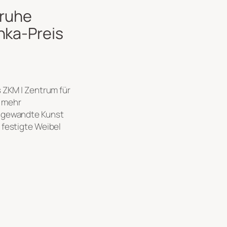
sruhe
hka-Preis
s ZKM | Zentrum für
t mehr
angewandte Kunst
 festigte Weibel