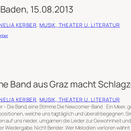
 Baden, 15.08.2013
RNELIA KERBER
, 
MUSIK, THEATER U. LITERATUR
erber
ine Band aus Graz macht Schlagz
RNELIA KERBER
, 
MUSIK, THEATER U. LITERATUR
r – Die Band, eine Stimme Die Newcomer-Band Ein Meer, gef
sitionen, welche uns tagtäglich und überall begegnen. Sin
en auf uns nieder, umgarnen die Lieder zur Gewohnheit und
r Wiedergabe. Nicht Bender. Wer Melodien verloren wähnt 