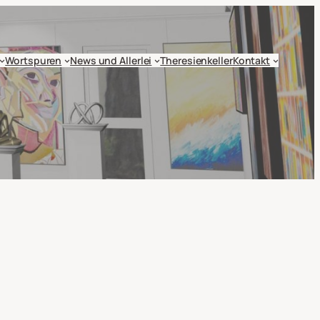
Wortspuren
News und Allerlei
Theresienkeller
Kontakt