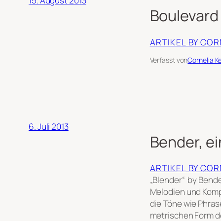
15. August 2013
Boulevard
ARTIKEL BY CO
Verfasst von
Cornelia K
6. Juli 2013
Bender, e
ARTIKEL BY CO
„Blender“ by Bende
Melodien und Kompo
die Töne wie Phras
metrischen Form de