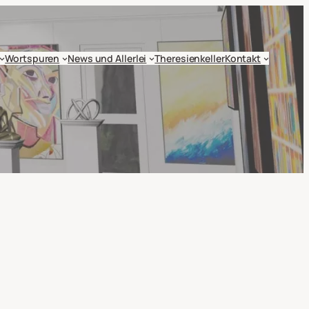
Wortspuren
News und Allerlei
Theresienkeller
Kontakt