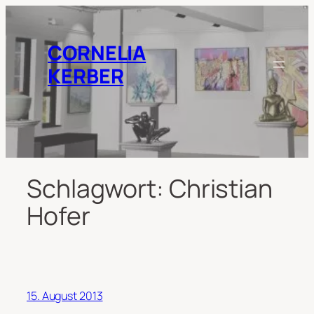
Zum
Inhalt
springen
CORNELIA
KERBER
Schlagwort:
Christian
Hofer
15. August 2013