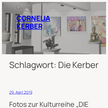
Zum
Inhalt
springen
CORNELIA
KERBER
Schlagwort:
Die Kerber
29. April 2019
Fotos zur Kulturreihe „DIE