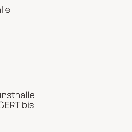
lle
unsthalle
GERT bis