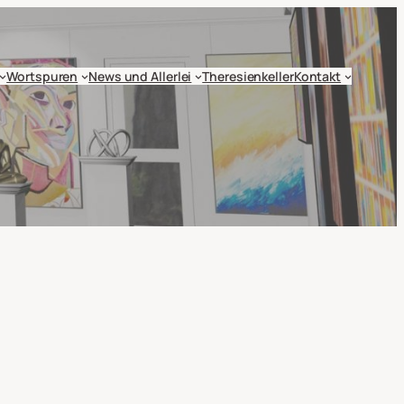
Wortspuren
News und Allerlei
Theresienkeller
Kontakt