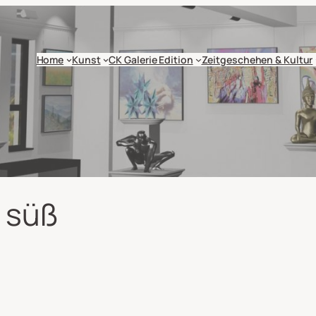
Home
Kunst
CK Galerie Edition
Zeitgeschehen & Kultur
 süß