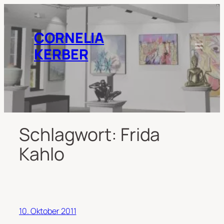
Zum
Inhalt
springen
CORNELIA
KERBER
Schlagwort:
Frida
Kahlo
10. Oktober 2011