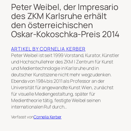
Peter Weibel, der Impresario
des ZKM Karlsruhe erhält
den österreichischen
Oskar-Kokoschka-Preis 2014
ARTIKEL BY CORNELIA KERBER
Peter Weibel ist seit 1999 Vorstand, Kurator, Künstler
und Hochschullehrer des ZKM | Zentrum für Kunst
und Medientechnologie in Karlsruhe und in
deutscher Kunstszene nicht mehr wegzudenken.
Ebenda von 1984 bis 2011 als Professor an der
Universität für angewandte Kunst Wien, zunächst
für visuelle Mediengestaltung, später für
Medientheorie tätig, festigte Weibel seinen
internationalen Ruf durch…
Verfasst von
Cornelia Kerber