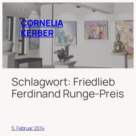
Zum
Inhalt
springen
CORNELIA
KERBER
Schlagwort:
Friedlieb
Ferdinand Runge-Preis
5. Februar 2014