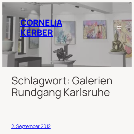
Zum
Inhalt
springen
CORNELIA
KERBER
Schlagwort:
Galerien
Rundgang Karlsruhe
2. September 2012