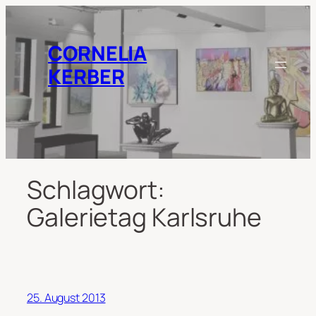
Zum
Inhalt
springen
CORNELIA
KERBER
Schlagwort:
Galerietag Karlsruhe
25. August 2013