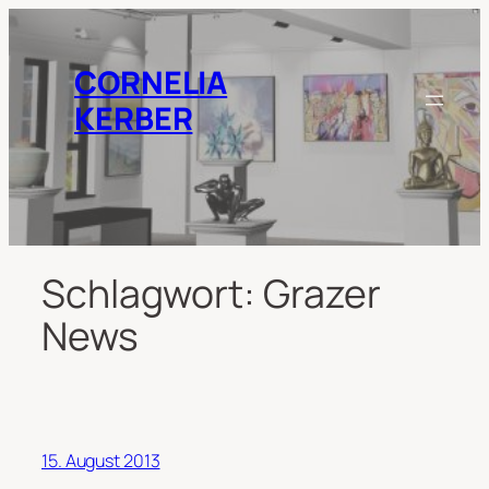
Zum
Inhalt
springen
CORNELIA
KERBER
Schlagwort:
Grazer
News
15. August 2013