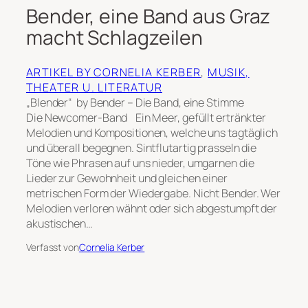
Bender, eine Band aus Graz
macht Schlagzeilen
ARTIKEL BY CORNELIA KERBER
, 
MUSIK,
THEATER U. LITERATUR
„Blender“ by Bender – Die Band, eine Stimme
Die Newcomer-Band Ein Meer, gefüllt ertränkter
Melodien und Kompositionen, welche uns tagtäglich
und überall begegnen. Sintflutartig prasseln die
Töne wie Phrasen auf uns nieder, umgarnen die
Lieder zur Gewohnheit und gleichen einer
metrischen Form der Wiedergabe. Nicht Bender. Wer
Melodien verloren wähnt oder sich abgestumpft der
akustischen…
Verfasst von
Cornelia Kerber