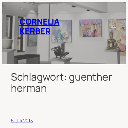
Zum
Inhalt
springen
CORNELIA
KERBER
Schlagwort:
guenther
herman
6. Juli 2013