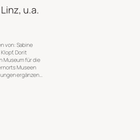
inz, u.a.
n von: Sabine
Klopf, Dorit
in Museum für die
dernorts Museen
llungen ergänzen…