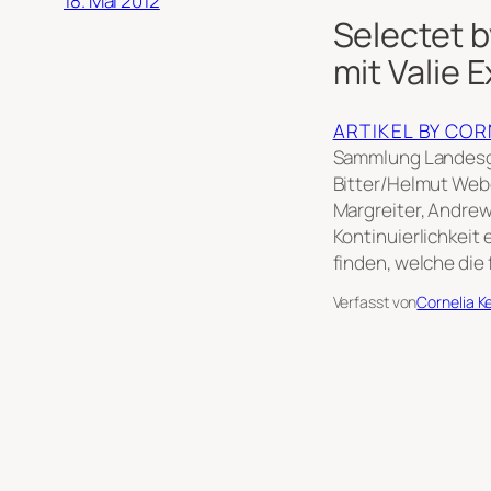
18. Mai 2012
Selectet b
mit Valie 
ARTIKEL BY CO
Sammlung Landesga
Bitter/Helmut Webe
Margreiter, Andrew
Kontinuierlichkeit
finden, welche di
Verfasst von
Cornelia K