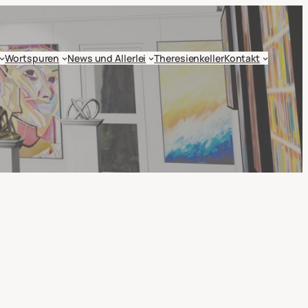
Wortspuren
News und Allerlei
Theresienkeller
Kontakt