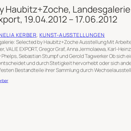
y Haubitz+Zoche, Landesgalerie L
Export, 19.04.2012 – 17.06.2012
RNELIA KERBER
, 
KUNST-AUSSTELLUNGEN
lerie: Selected by Haubitz+Zoche Ausstellung Mit Arbeite
r, VALIE EXPORT, Gregor Graf, Anna Jermolaewa, Karl-Heinz 
 Phelps, Sebastian Stumpf und Gerold Tagwerker Ob sich e
 entscheidet und durch Stetigkeit hervorhebt oder sich an
e festen Bestandteile ihrer Sammlung durch Wechselausste
erber