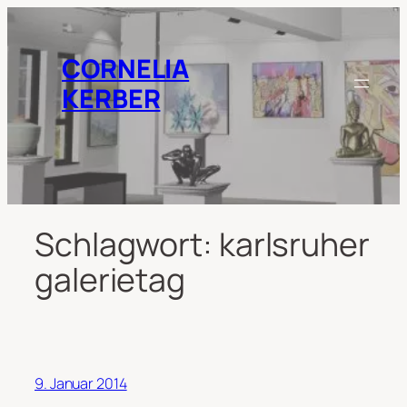
Zum
Inhalt
springen
CORNELIA
KERBER
Schlagwort:
karlsruher
galerietag
9. Januar 2014