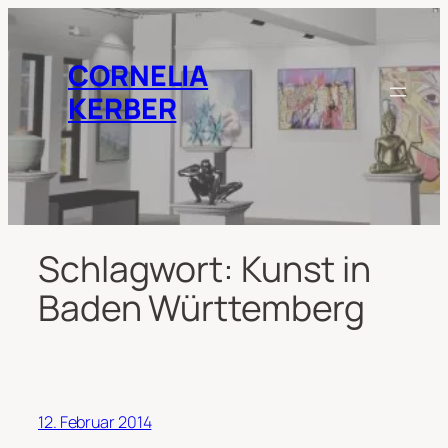
Zum
Inhalt
springen
CORNELIA
KERBER
Schlagwort:
Kunst in
Baden Württemberg
12. Februar 2014