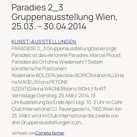
Paradies 2_3
Gruppenausstellung Wien,
25.03. – 30.04.2014
KUNST-AUSSTELLUNGEN
PARADIESE 2_3 GruppenausstellungDas einzige
Paradies ist das verlorene Paradies. Marcel Proust
Paradies als Ort ohne Wiederkehr? Sieben
künstlerische Positionen!
Rosemarie BOLZERVjekoslav BORIĆRoland HILLEHa
na MAGELISIlona PETÖNE
SZENTESAnna WAGNERMario WOHLFAHRT
Vernissage Dienstag, 25. März 2014, 19
UhrAusstellung bis Ende April tägl. 10-2 Uhr im Cafe
Club International C.I. Payergasse 14, 1160 Wien Am
25. März wird im Club International die zweite von
drei Gruppenausstellungen zum…
Verfasst von
Cornelia Kerber