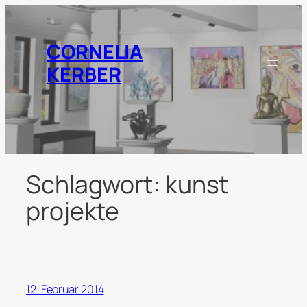
Zum
Inhalt
springen
CORNELIA
KERBER
Schlagwort:
kunst
projekte
12. Februar 2014