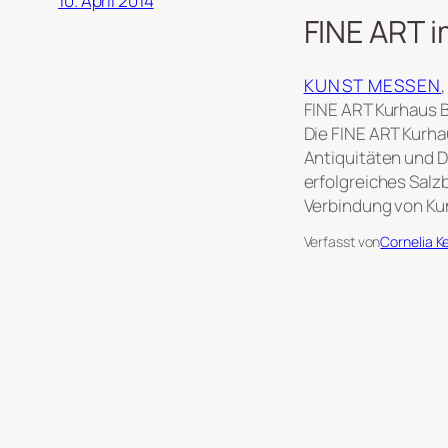
10. April 2014
FINE ART i
KUNST MESSEN
,
FINE ART Kurhaus B
Die FINE ART Kurha
Antiquitäten und D
erfolgreiches Sal
Verbindung von Ku
Verfasst von
Cornelia K