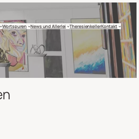
Wortspuren
News und Allerlei
Theresienkeller
Kontakt
en