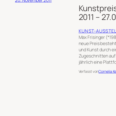
20. November 2011
Kunstprei
2011 – 27.
KUNST-AUSSTE
Max Frisinger (*19
neue Preis besteht
und Kunst durch ei
Zugeschnitten auf
jährlich eine Plat
Verfasst von
Cornelia K