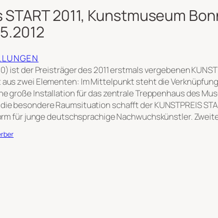
s START 2011, Kunstmuseum Bonn,
05.2012
LLUNGEN
80) ist der Preisträger des 2011 erstmals vergebenen KUNS
 aus zwei Elementen: Im Mittelpunkt steht die Verknüpfung
ne große Installation für das zentrale Treppenhaus des Mu
 die besondere Raumsituation schafft der KUNSTPREIS STA
tform für junge deutschsprachige Nachwuchskünstler. Zwei
erber