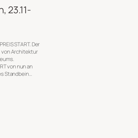
 23.11-
TPREIS START. Der
 von Architektur
seums.
RT von nun an
tes Standbein…