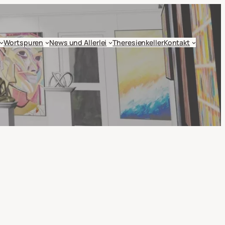
Wortspuren
News und Allerlei
Theresienkeller
Kontakt