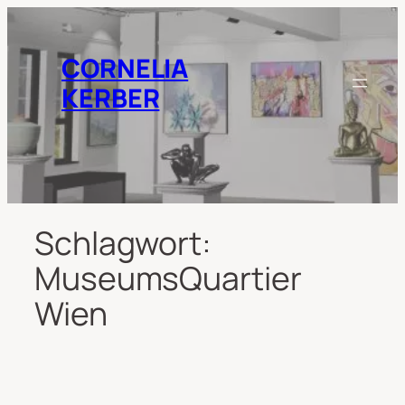
Zum
Inhalt
springen
CORNELIA
KERBER
Schlagwort:
MuseumsQuartier
Wien