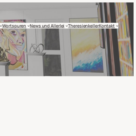
Wortspuren
News und Allerlei
Theresienkeller
Kontakt