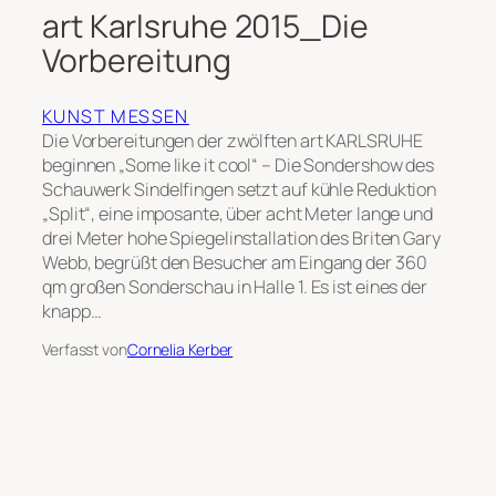
art Karlsruhe 2015_Die
Vorbereitung
KUNST MESSEN
Die Vorbereitungen der zwölften art KARLSRUHE
beginnen „Some like it cool“ – Die Sondershow des
Schauwerk Sindelfingen setzt auf kühle Reduktion
„Split“, eine imposante, über acht Meter lange und
drei Meter hohe Spiegelinstallation des Briten Gary
Webb, begrüßt den Besucher am Eingang der 360
qm großen Sonderschau in Halle 1. Es ist eines der
knapp…
Verfasst von
Cornelia Kerber