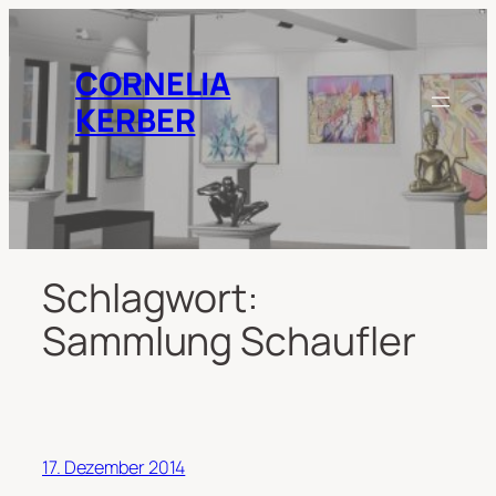
Zum
Inhalt
springen
CORNELIA
KERBER
Schlagwort:
Sammlung Schaufler
17. Dezember 2014