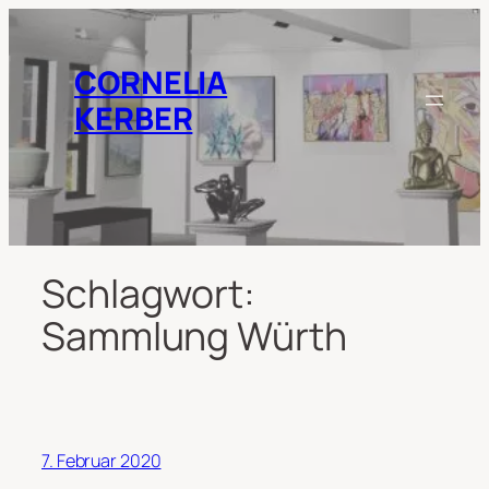
Zum
Inhalt
springen
CORNELIA
KERBER
Schlagwort:
Sammlung Würth
7. Februar 2020