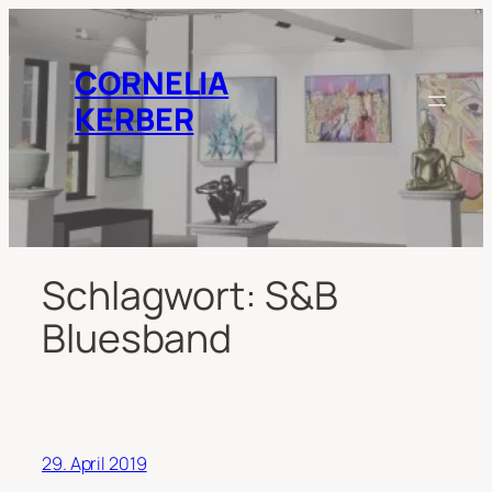
Zum
Inhalt
springen
CORNELIA
KERBER
Schlagwort:
S&B
Bluesband
29. April 2019