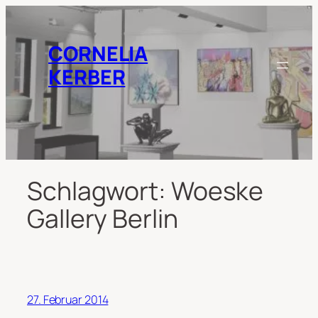
Zum
Inhalt
springen
CORNELIA
KERBER
Schlagwort:
Woeske
Gallery Berlin
27. Februar 2014