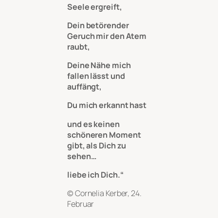
Seele ergreift,
Dein betörender
Geruch mir den Atem
raubt,
Deine Nähe mich
fallen lässt und
auffängt,
Du mich erkannt hast
und es keinen
schöneren Moment
gibt, als Dich zu
sehen…
liebe ich Dich.“
© Cornelia Kerber, 24.
Februar