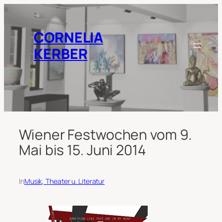
Zum
Inhalt
springen
CORNELIA
KERBER
Wiener Festwochen vom 9.
Mai bis 15. Juni 2014
In
Musik, Theater u. Literatur