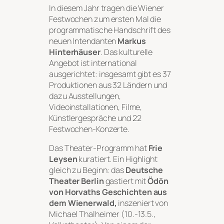
In diesem Jahr tragen die Wiener
Festwochen zum ersten Mal die
programmatische Handschrift des
neuen Intendanten
Markus
Hinterhäuser
. Das kulturelle
Angebot ist international
ausgerichtet: insgesamt gibt es 37
Produktionen aus 32 Ländern und
dazu Ausstellungen,
Videoinstallationen, Filme,
Künstlergespräche und 22
Festwochen-Konzerte.
Das Theater-Programm hat
Frie
Leysen
kuratiert. Ein Highlight
gleich zu Beginn: das
Deutsche
Theater Berlin
gastiert mit
Ödön
von Horvaths
Geschichten aus
dem Wienerwald
,
inszeniert von
Michael Thalheimer (10.-13.5.,