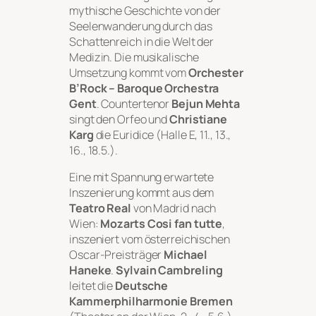
mythische Geschichte von der
Seelenwanderung durch das
Schattenreich in die Welt der
Medizin. Die musikalische
Umsetzung kommt vom
Orchester
B’Rock – Baroque Orchestra
Gent
. Countertenor
Bejun Mehta
singt den Orfeo und
Christiane
Karg
die Euridice (Halle E, 11., 13.,
16., 18.5.).
Eine mit Spannung erwartete
Inszenierung kommt aus dem
Teatro Real
von Madrid nach
Wien:
Mozarts
Cosi fan tutte
,
inszeniert vom österreichischen
Oscar-Preisträger
Michael
Haneke
.
Sylvain Cambreling
leitet die
Deutsche
Kammerphilharmonie Bremen