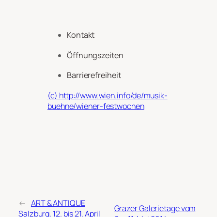
Kontakt
Öffnungszeiten
Barrierefreiheit
(c) http://www.wien.info/de/musik-
buehne/wiener-festwochen
←
ART & ANTIQUE
Grazer Galerietage vom
Salzburg, 12. bis 21. April