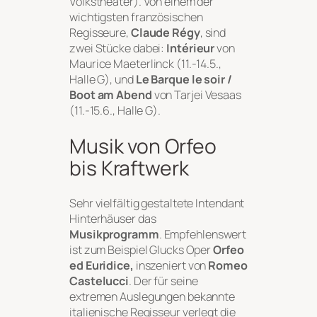
Volkstheater). Von einem der
wichtigsten französischen
Regisseure,
Claude Régy
, sind
zwei Stücke dabei:
Intérieur
von
Maurice Maeterlinck (11.-14.5.,
Halle G), und
Le Barque le soir /
Boot am Abend
von Tarjei Vesaas
(11.-15.6., Halle G).
Musik von Orfeo
bis Kraftwerk
Sehr vielfältig gestaltete Intendant
Hinterhäuser das
Musikprogramm
. Empfehlenswert
ist zum Beispiel Glucks Oper
Orfeo
ed Euridice,
inszeniert von
Romeo
Castelucci
. Der für seine
extremen Auslegungen bekannte
italienische Regisseur
verlegt die