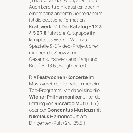
(Theater an der Wien, 2., 4., 5.6.).
Auch bereits ein Klassiker, aber in
einem ganz anderen Genre daheim
ist die deutsche Formation
Kraftwerk
. Mit
Der Katalog – 1 2 3
4 5 6 7 8
führt die Kultgruppe ihr
komplettes Werk in Wien auf.
Spezielle 3-D Video-Projektionen
machen die Show zum
Gesamtkunstwerk aus Klang und
Bild (15.-18.5., Burgtheater).
Die
Festwochen-Konzerte
im
Musikverein bieten wie immer ein
Top-Programm. Mit dabei sind die
Wiener Philharmoniker
unter der
Leitung von
Riccardo Muti
(11.5.)
oder der
Concentus Musicus
mit
Nikolaus Harnoncourt
am
Dirigenten-Pult (24., 25.5.).