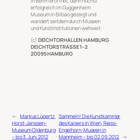
in Berlin eröffnet, dann höchst
erfolgreich im Guggenheim
Museum in Bilbao gezeigt und
wandert seitdem durch Museen
und Kunstinstitutionen weltweit.
(c)
DEICHTORHALLEN HAMBURG
DEICHTORSTRASSE 1–2
20095
HAMBURG
←
Markus Lüpertz,
Sammeln! Die Kunstkammer
Horst-Janssen-
des Kaisers in Wien, Reiss-
Museum Oldenburg
Engelhorn-Museen in
– bis 3. Juni 2012
Mannheim – bis 02.09.2012
→