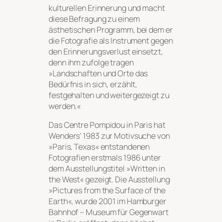
kulturellen Erinnerung und macht
diese Befragung zu einem
ästhetischen Programm, bei dem er
die Fotografie als Instrument gegen
den Erinnerungsverlust einsetzt,
denn ihm zufolge tragen
»Landschaften und Orte das
Bedürfnis in sich, erzählt,
festgehalten und weitergezeigt zu
werden.«
Das Centre Pompidou in Paris hat
Wenders’ 1983 zur Motivsuche von
»Paris, Texas« entstandenen
Fotografien erstmals 1986 unter
dem Ausstellungstitel »Written in
the West« gezeigt. Die Ausstellung
»Pictures from the Surface of the
Earth«, wurde 2001 im Hamburger
Bahnhof – Museum für Gegenwart