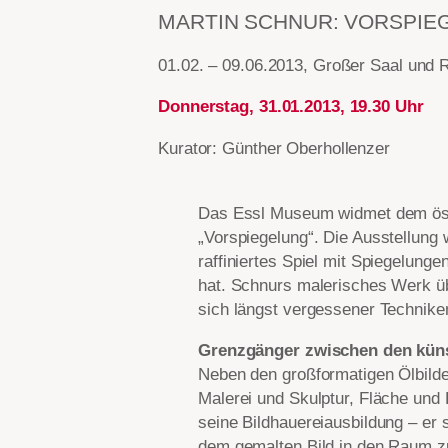
MARTIN SCHNUR: VORSPIE
01.02. – 09.06.2013, Großer Saal und 
Donnerstag, 31.01.2013, 19.30 Uhr
Kurator: Günther Oberhollenzer
Das Essl Museum widmet dem öste
„Vorspiegelung“. Die Ausstellung w
raffiniertes Spiel mit Spiegelung
hat. Schnurs malerisches Werk übe
sich längst vergessener Technike
Grenzgänger zwischen den küns
Neben den großformatigen Ölbilde
Malerei und Skulptur, Fläche und
seine Bildhauereiausbildung – er 
dem gemalten Bild in den Raum zu