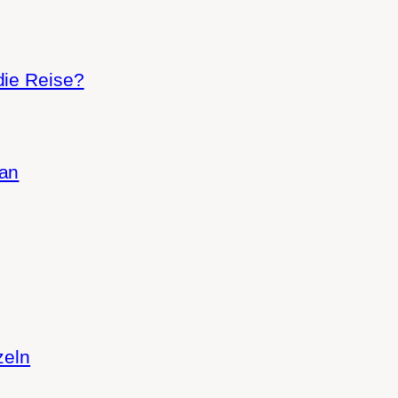
die Reise?
gan
zeln