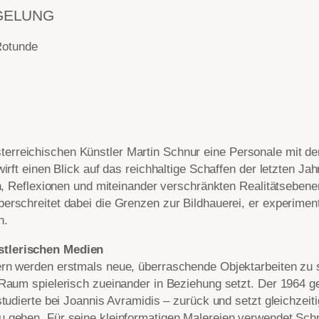
GELUNG
Rotunde
rreichischen Künstler Martin Schnur eine Personale mit dem
irft einen Blick auf das reichhaltige Schaffen der letzten Ja
en, Reflexionen und miteinander verschränkten Realitätseben
rschreitet dabei die Grenzen zur Bildhauerei, er experimenti
n.
tlerischen Medien
rn werden erstmals neue, überraschende Objektarbeiten zu s
 Raum spielerisch zueinander in Beziehung setzt. Der 1964 ge
studierte bei Joannis Avramidis – zurück und setzt gleichzeit
 gehen. Für seine kleinformatigen Malereien verwendet Schn