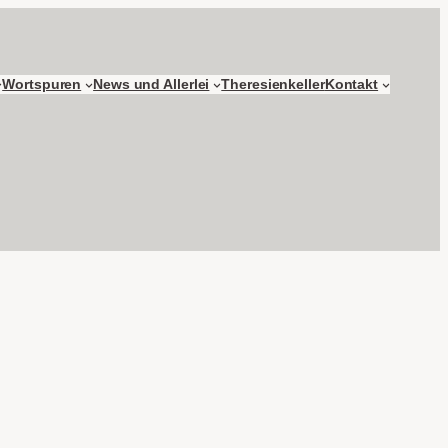
Wortspuren
News und Allerlei
Theresienkeller
Kontakt