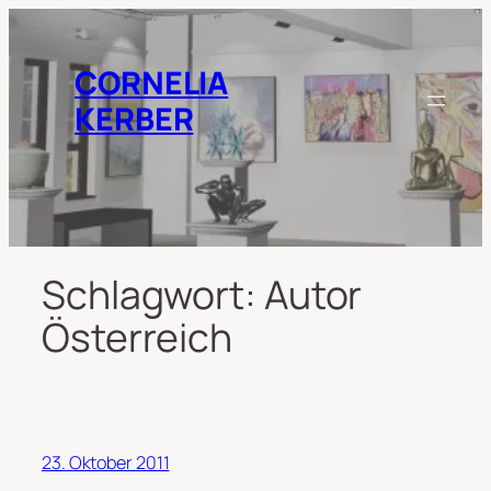
Zum
Inhalt
springen
CORNELIA
KERBER
Schlagwort:
Autor
Österreich
23. Oktober 2011