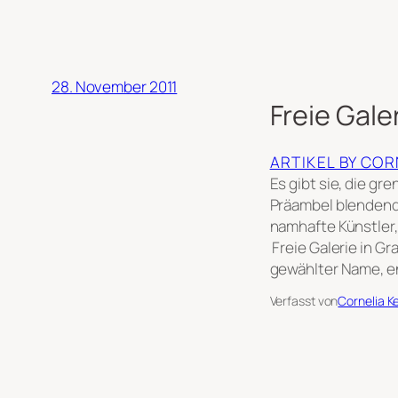
28. November 2011
Freie Gale
ARTIKEL BY CO
Es gibt sie, die gr
Präambel blendend 
namhafte Künstler,
Freie Galerie in Gr
gewählter Name, e
Verfasst von
Cornelia K