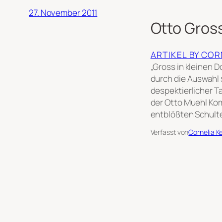
27. November 2011
Otto Gross
ARTIKEL BY CO
„Gross in kleinen D
durch die Auswahl s
despektierlicher Ta
der Otto Muehl Komm
entblößten Schult
Verfasst von
Cornelia K