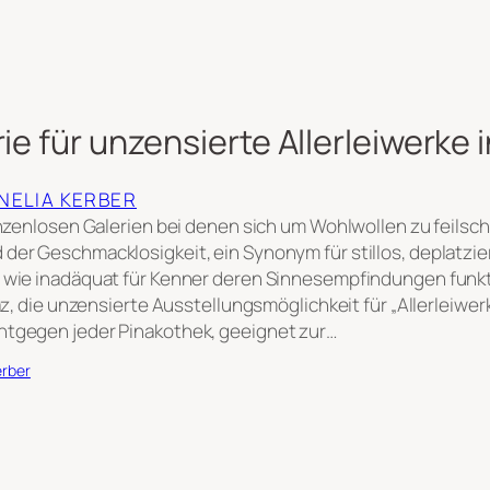
rie für unzensierte Allerleiwerke 
RNELIA KERBER
enzenlosen Galerien bei denen sich um Wohlwollen zu feilsch
der Geschmacklosigkeit, ein Synonym für stillos, deplatzier
 wie inadäquat für Kenner deren Sinnesempfindungen funkt
az, die unzensierte Ausstellungsmöglichkeit für „Allerleiwer
ntgegen jeder Pinakothek, geeignet zur…
erber