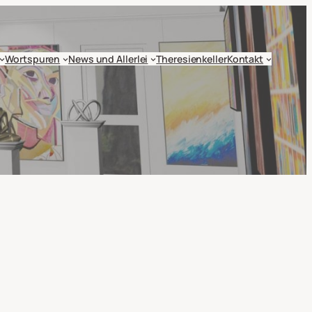
Wortspuren
News und Allerlei
Theresienkeller
Kontakt