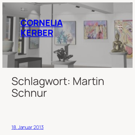
Zum
Inhalt
springen
CORNELIA
KERBER
Schlagwort:
Martin
Schnur
18. Januar 2013