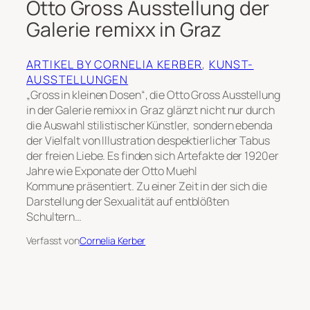
Otto Gross Ausstellung der
Galerie remixx in Graz
ARTIKEL BY CORNELIA KERBER
, 
KUNST-
AUSSTELLUNGEN
„Gross in kleinen Dosen“, die Otto Gross Ausstellung
in der Galerie remixx in Graz glänzt nicht nur durch
die Auswahl stilistischer Künstler, sondern ebenda
der Vielfalt von Illustration despektierlicher Tabus
der freien Liebe. Es finden sich Artefakte der 1920er
Jahre wie Exponate der Otto Muehl
Kommune präsentiert. Zu einer Zeit in der sich die
Darstellung der Sexualität auf entblößten
Schultern…
Verfasst von
Cornelia Kerber