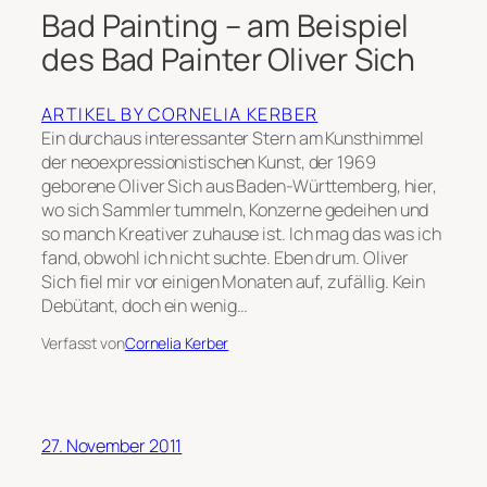
Bad Painting – am Beispiel
des Bad Painter Oliver Sich
ARTIKEL BY CORNELIA KERBER
Ein durchaus interessanter Stern am Kunsthimmel
der neoexpressionistischen Kunst, der 1969
geborene Oliver Sich aus Baden-Württemberg, hier,
wo sich Sammler tummeln, Konzerne gedeihen und
so manch Kreativer zuhause ist. Ich mag das was ich
fand, obwohl ich nicht suchte. Eben drum. Oliver
Sich fiel mir vor einigen Monaten auf, zufällig. Kein
Debütant, doch ein wenig…
Verfasst von
Cornelia Kerber
27. November 2011