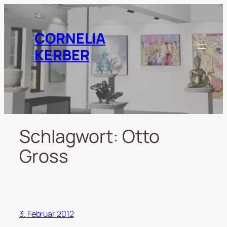
Zum
Inhalt
springen
CORNELIA
KERBER
Schlagwort:
Otto
Gross
3. Februar 2012