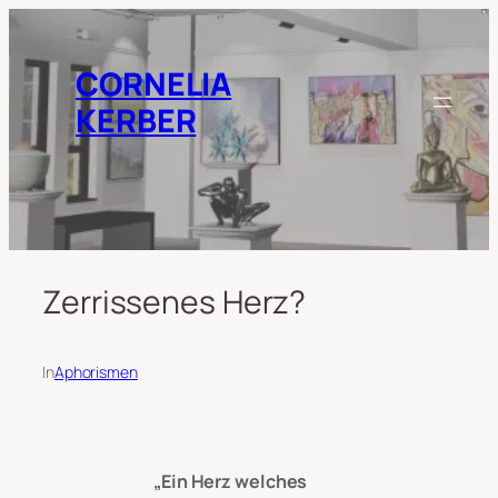
Zum
Inhalt
springen
CORNELIA
KERBER
Zerrissenes Herz?
In
Aphorismen
„Ein Herz welches