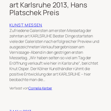
art Karlsruhe 2013, Hans
Platschek Preis
KUNST MESSEN
Zufriedene Galeristen am ersten Messetag der
zehnten art KARLSRUHE Bester Dinge starteten
viele der Galeristen nach erfolgreicher Preview und
ausgezeichneten Verkaufsergebnissen am
Vernissage-Abend in den gestrigen ersten
Messetag. „Wir haben selten so viel am Tag der
Eröffnung verkauft wie hier in Karlsruhe“, berichtet
Knut Osper. Der Kölner Kunsthändler rühmt die
positive Entwicklung der art KARLSRUHE – hier
beobachte man die…
Verfasst von
Cornelia Kerber