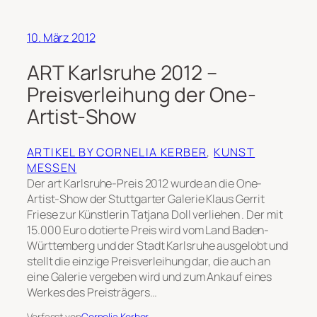
10. März 2012
ART Karlsruhe 2012 –
Preisverleihung der One-
Artist-Show
ARTIKEL BY CORNELIA KERBER
, 
KUNST
MESSEN
Der art Karlsruhe-Preis 2012 wurde an die One-
Artist-Show der Stuttgarter Galerie Klaus Gerrit
Friese zur Künstlerin Tatjana Doll verliehen . Der mit
15.000 Euro dotierte Preis wird vom Land Baden-
Württemberg und der Stadt Karlsruhe ausgelobt und
stellt die einzige Preisverleihung dar, die auch an
eine Galerie vergeben wird und zum Ankauf eines
Werkes des Preisträgers…
Verfasst von
Cornelia Kerber