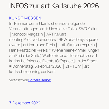
INFOS zur art Karlsruhe 2026
KUNST MESSEN
Im Rahmen der art karlsruhefinden folgende
Veranstaltungen statt: Überblick: Talks: SWR Kultur
│Monopol Magazin │ ARTIMA art
meetingPreisverleihungen: LBBW academy: square
award │art karlsruhe Preis │ Loth Skulpturenpreis │
Hans-Platschek-Preis **(Siehe meine Anmerkungen
am Ende der Seite) Weiterhin erwarten euch zur art
karlsruhe folgende Events (Offspaces) in der Stadt:
■ Donnerstag, 5. Februar 2026 │ 21 – 1 Uhr │art
karlsruhe opening partyart…
Verfasst von
Cornelia Kerber
7. Dezember 2022