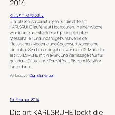
2014
KUNST MESSEN
Die letzten Vorbereitungen für die elfte art
KARLSRUHE laufen auf Hochtouren. In einer Woche
werden die architektonisch preisgekrönten
Messehallen und unzählige Kunstwerke der
Klassischen Moderne und Gegenwartskunst eine
einmalige Symbiose eingehen, wenn am 12. März die
art KARLSRUHE mit Preview und Vernissage (nur für
geladene Gäste) ihre Tore öffnet. Bis zum 16. März
laden dann…
Verfasst von
Cornelia Kerber
19. Februar 2014
Die art KARLSRUHE lockt die