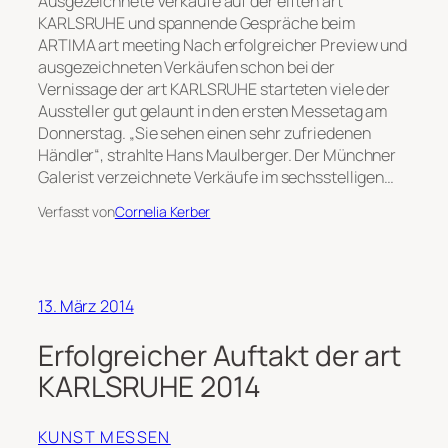
Ausgezeichnete Verkäufe auf der elften art
KARLSRUHE und spannende Gespräche beim
ARTIMA art meeting Nach erfolgreicher Preview und
ausgezeichneten Verkäufen schon bei der
Vernissage der art KARLSRUHE starteten viele der
Aussteller gut gelaunt in den ersten Messetag am
Donnerstag. „Sie sehen einen sehr zufriedenen
Händler“, strahlte Hans Maulberger. Der Münchner
Galerist verzeichnete Verkäufe im sechsstelligen…
Verfasst von
Cornelia Kerber
13. März 2014
Erfolgreicher Auftakt der art
KARLSRUHE 2014
KUNST MESSEN