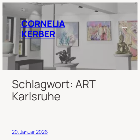
Zum
Inhalt
springen
CORNELIA
KERBER
Schlagwort:
ART
Karlsruhe
20. Januar 2026